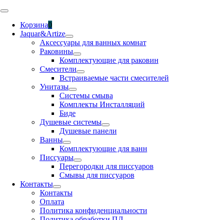
Skip
Toggle
to
Navigation
Корзина
0
content
Jaquar&Artize
Аксессуары для ванных комнат
Раковины
Комплектующие для раковин
Смесители
Встраиваемые части смесителей
Унитазы
Системы смыва
Комплекты Инсталляций
Биде
Душевые системы
Душевые панели
Ванны
Комплектующие для ванн
Писсуары
Перегородки для писсуаров
Смывы для писсуаров
Контакты
Контакты
Оплата
Политика конфиденциальности
Политика обработки ПД