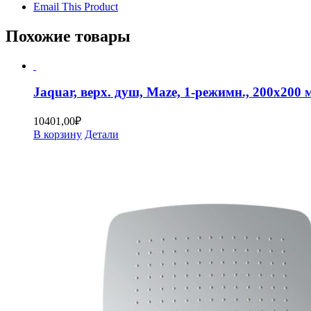
Email This Product
Похожие товары
Jaquar, верх. душ, Maze, 1-режимн., 200х20
10401,00
₽
В корзину
Детали