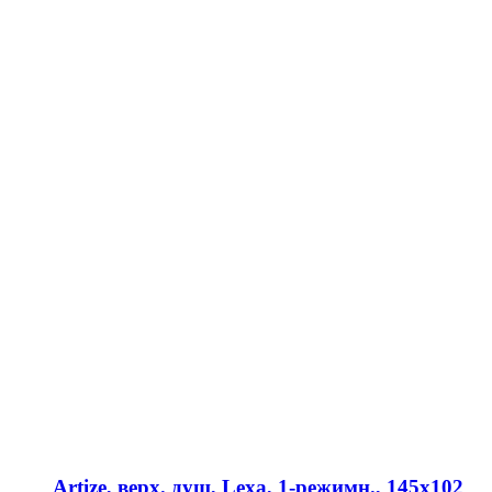
Artize, верх. душ, Lexa, 1-режимн., 145х102