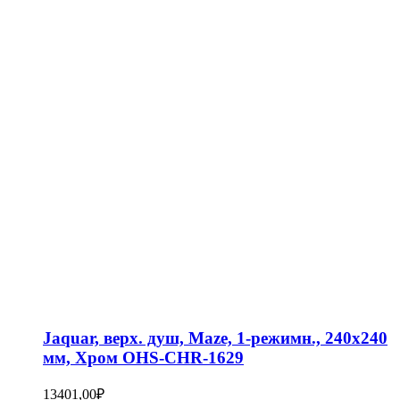
Jaquar, верх. душ, Maze, 1-режимн., 240х240
мм, Хром OHS-CHR-1629
13401,00
₽