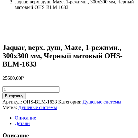
Jaquar, верх. душ, Maze, 1-режимн., 300х300 мм, Черный
матовый OHS-BLM-1633
Jaquar, верх. душ, Maze, 1-режимн.,
300х300 мм, Черный матовый OHS-
BLM-1633
25600,00
₽
Количество
товара
В корзину
Jaquar,
Артикул:
OHS-BLM-1633
Категория:
Душевые системы
верх.
Метка:
Душевые системы
душ,
Maze,
Описание
1-
Детали
режимн.,
300х300
Описание