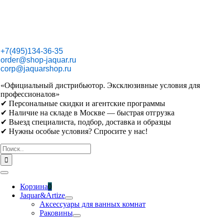
Skip
to
content
+7(495)134-36-35
order@shop-jaquar.ru
corp@jaquarshop.ru
«Официальный дистрибьютор. Эксклюзивные условия для
профессионалов»
✔ Персональные скидки и агентские программы
✔ Наличие на складе в Москве — быстрая отгрузка
✔ Выезд специалиста, подбор, доставка и образцы
✔ Нужны особые условия? Спросите у нас!
Результат
поиска:
Toggle
Navigation
Корзина
0
Jaquar&Artize
Аксессуары для ванных комнат
Раковины