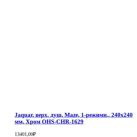
Jaquar, верх. душ, Maze, 1-режимн., 240х240
мм, Хром OHS-CHR-1629
13401,00
₽