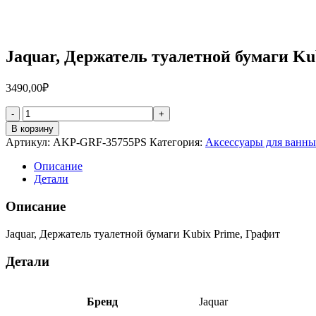
Jaquar, Держатель туалетной бумаги K
3490,00
₽
Количество
товара
В корзину
Jaquar,
Артикул:
AKP-GRF-35755PS
Категория:
Аксессуары для ванны
Держатель
туалетной
Описание
бумаги
Детали
Kubix
Prime,
Описание
Графит
AKP-
Jaquar, Держатель туалетной бумаги Kubix Prime, Графит
GRF-
35755PS
Детали
Бренд
Jaquar