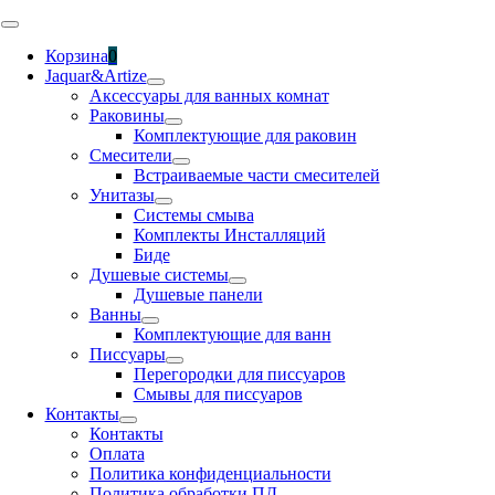
Skip
Toggle
to
Navigation
Корзина
0
content
Jaquar&Artize
Аксессуары для ванных комнат
Раковины
Комплектующие для раковин
Смесители
Встраиваемые части смесителей
Унитазы
Системы смыва
Комплекты Инсталляций
Биде
Душевые системы
Душевые панели
Ванны
Комплектующие для ванн
Писсуары
Перегородки для писсуаров
Смывы для писсуаров
Контакты
Контакты
Оплата
Политика конфиденциальности
Политика обработки ПД