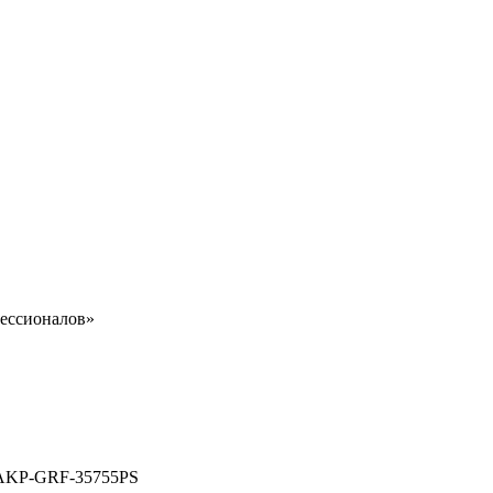
ессионалов»
т AKP-GRF-35755PS