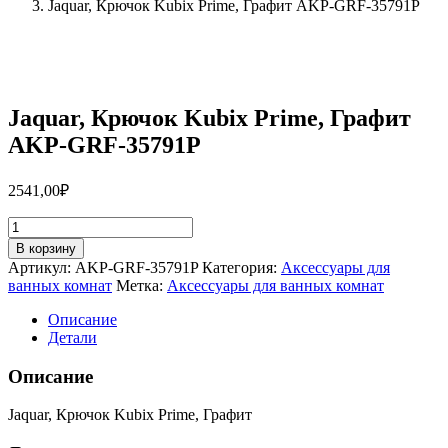
Jaquar, Крючок Kubix Prime, Графит AKP-GRF-35791P
Jaquar, Крючок Kubix Prime, Графит
AKP-GRF-35791P
2541,00
₽
Количество
товара
В корзину
Jaquar,
Артикул:
AKP-GRF-35791P
Категория:
Аксессуары для
Крючок
ванных комнат
Метка:
Аксессуары для ванных комнат
Kubix
Prime,
Описание
Графит
Детали
AKP-
GRF-
Описание
35791P
Jaquar, Крючок Kubix Prime, Графит