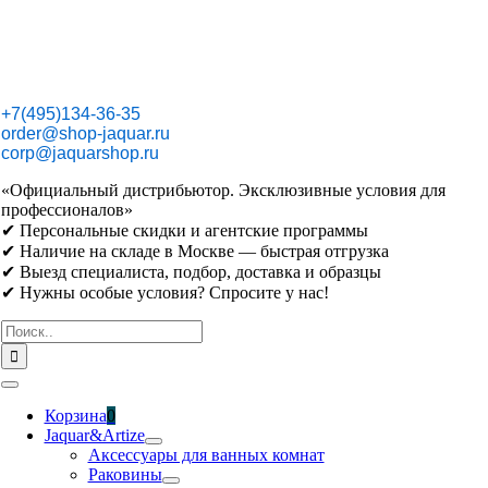
Skip
to
content
+7(495)134-36-35
order@shop-jaquar.ru
corp@jaquarshop.ru
«Официальный дистрибьютор. Эксклюзивные условия для
профессионалов»
✔ Персональные скидки и агентские программы
✔ Наличие на складе в Москве — быстрая отгрузка
✔ Выезд специалиста, подбор, доставка и образцы
✔ Нужны особые условия? Спросите у нас!
Результат
поиска:
Toggle
Navigation
Корзина
0
Jaquar&Artize
Аксессуары для ванных комнат
Раковины