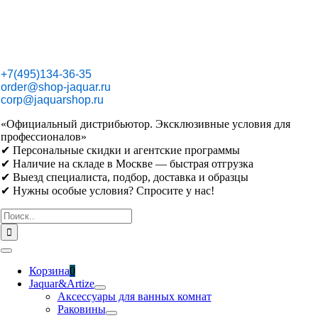
Skip
to
content
+7(495)134-36-35
order@shop-jaquar.ru
corp@jaquarshop.ru
«Официальный дистрибьютор. Эксклюзивные условия для
профессионалов»
✔ Персональные скидки и агентские программы
✔ Наличие на складе в Москве — быстрая отгрузка
✔ Выезд специалиста, подбор, доставка и образцы
✔ Нужны особые условия? Спросите у нас!
Результат
поиска:
Toggle
Navigation
Корзина
0
Jaquar&Artize
Аксессуары для ванных комнат
Раковины