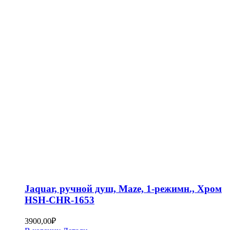
Jaquar, ручной душ, Maze, 1-режимн., Хром
HSH-CHR-1653
3900,00
₽