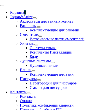
Skip
Toggle
to
Navigation
Корзина
0
content
Jaquar&Artize
Аксессуары для ванных комнат
Раковины
Комплектующие для раковин
Смесители
Встраиваемые части смесителей
Унитазы
Системы смыва
Комплекты Инсталляций
Биде
Душевые системы
Душевые панели
Ванны
Комплектующие для ванн
Писсуары
Перегородки для писсуаров
Смывы для писсуаров
Контакты
Контакты
Оплата
Политика конфиденциальности
Политика обработки ПД