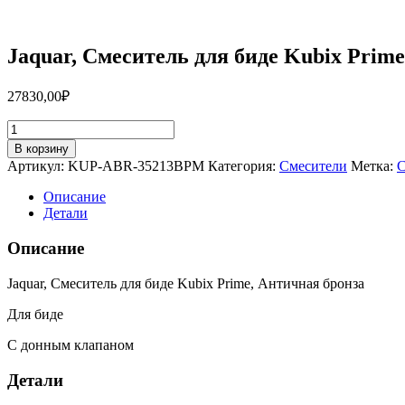
Jaquar, Смеситель для биде Kubix Pri
27830,00
₽
Количество
товара
В корзину
Jaquar,
Артикул:
KUP-ABR-35213BPM
Категория:
Смесители
Метка:
С
Смеситель
для
Описание
биде
Детали
Kubix
Prime,
Описание
Античная
бронза
Jaquar, Смеситель для биде Kubix Prime, Античная бронза
KUP-
ABR-
Для биде
35213BPM
С донным клапаном
Детали