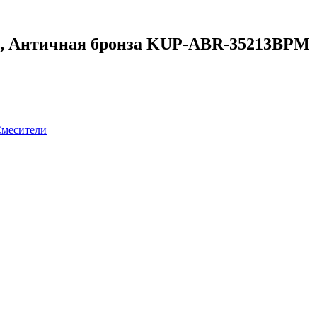
me, Античная бронза KUP-ABR-35213BPM
месители