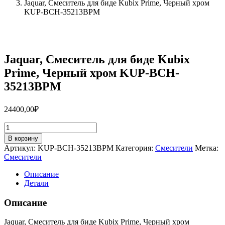
Jaquar, Смеситель для биде Kubix Prime, Черный хром
KUP-BCH-35213BPM
Jaquar, Смеситель для биде Kubix
Prime, Черный хром KUP-BCH-
35213BPM
24400,00
₽
Количество
товара
В корзину
Jaquar,
Артикул:
KUP-BCH-35213BPM
Категория:
Смесители
Метка:
Смеситель
Смесители
для
биде
Описание
Kubix
Детали
Prime,
Черный
Описание
хром
KUP-
Jaquar, Смеситель для биде Kubix Prime, Черный хром