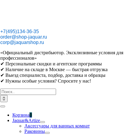
Skip
to
content
+7(495)134-36-35
order@shop-jaquar.ru
corp@jaquarshop.ru
«Официальный дистрибьютор. Эксклюзивные условия для
профессионалов»
✔ Персональные скидки и агентские программы
✔ Наличие на складе в Москве — быстрая отгрузка
✔ Выезд специалиста, подбор, доставка и образцы
✔ Нужны особые условия? Спросите у нас!
Результат
поиска:
Toggle
Navigation
Корзина
0
Jaquar&Artize
Аксессуары для ванных комнат
Раковины