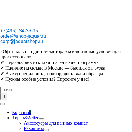
Skip
to
content
+7(495)134-36-35
order@shop-jaquar.ru
corp@jaquarshop.ru
«Официальный дистрибьютор. Эксклюзивные условия для
профессионалов»
✔ Персональные скидки и агентские программы
✔ Наличие на складе в Москве — быстрая отгрузка
✔ Выезд специалиста, подбор, доставка и образцы
✔ Нужны особые условия? Спросите у нас!
Результат
поиска:
Toggle
Navigation
Корзина
0
Jaquar&Artize
Аксессуары для ванных комнат
Раковины