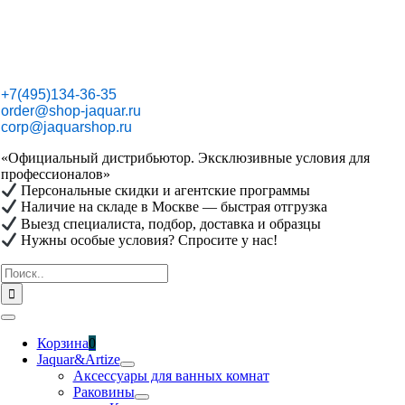
Skip
to
content
+7(495)134-36-35
order@shop-jaquar.ru
corp@jaquarshop.ru
«Официальный дистрибьютор. Эксклюзивные условия для
профессионалов»
Персональные скидки и агентские программы
Наличие на складе в Москве — быстрая отгрузка
Выезд специалиста, подбор, доставка и образцы
Нужны особые условия? Спросите у нас!
Результат
поиска:
Toggle
Navigation
Корзина
0
Jaquar&Artize
Аксессуары для ванных комнат
Раковины