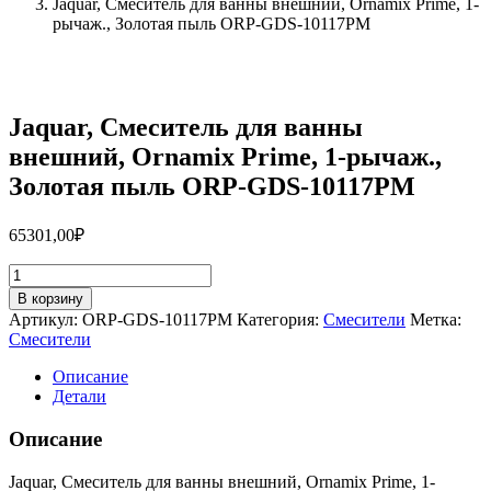
Jaquar, Смеситель для ванны внешний, Ornamix Prime, 1-
рычаж., Золотая пыль ORP-GDS-10117PM
Jaquar, Смеситель для ванны
внешний, Ornamix Prime, 1-рычаж.,
Золотая пыль ORP-GDS-10117PM
65301,00
₽
Количество
товара
В корзину
Jaquar,
Артикул:
ORP-GDS-10117PM
Категория:
Смесители
Метка:
Смеситель
Смесители
для
ванны
Описание
внешний,
Детали
Ornamix
Prime,
Описание
1-
рычаж.,
Jaquar, Смеситель для ванны внешний, Ornamix Prime, 1-
Золотая