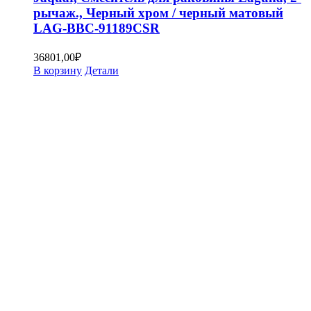
рычаж., Черный хром / черный матовый
LAG-BBC-91189CSR
36801,00
₽
В корзину
Детали