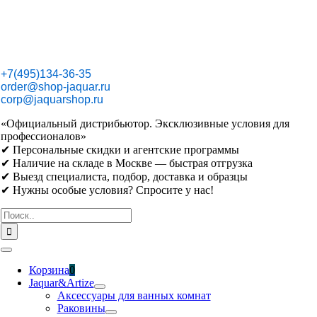
Skip
to
content
+7(495)134-36-35
order@shop-jaquar.ru
corp@jaquarshop.ru
«Официальный дистрибьютор. Эксклюзивные условия для
профессионалов»
✔ Персональные скидки и агентские программы
✔ Наличие на складе в Москве — быстрая отгрузка
✔ Выезд специалиста, подбор, доставка и образцы
✔ Нужны особые условия? Спросите у нас!
Результат
поиска:
Toggle
Navigation
Корзина
0
Jaquar&Artize
Аксессуары для ванных комнат
Раковины