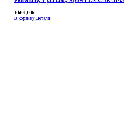
Florentine, 1-рычаж., Хром FLR-CHR-5145
10401,00
₽
В корзину
Детали