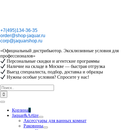
Skip
to
content
+7(495)134-36-35
order@shop-jaquar.ru
corp@jaquarshop.ru
«Официальный дистрибьютор. Эксклюзивные условия для
профессионалов»
Персональные скидки и агентские программы
Наличие на складе в Москве — быстрая отгрузка
Выезд специалиста, подбор, доставка и образцы
Нужны особые условия? Спросите у нас!
Результат
поиска:
Toggle
Navigation
Корзина
0
Jaquar&Artize
Аксессуары для ванных комнат
Раковины