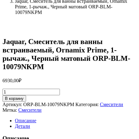
Jaquar, Смеситель для ванны встраиваемый, Ornamix
Prime, 1-рычаж., Черный матовый ORP-BLM-
10079NKPM
Jaquar, Смеситель для ванны
встраиваемый, Ornamix Prime, 1-
рычаж., Черный матовый ORP-BLM-
10079NKPM
6930,00
₽
Количество
товара
В корзину
Jaquar,
Артикул:
ORP-BLM-10079NKPM
Категория:
Смесители
Смеситель
Метка:
Смесители
для
ванны
Описание
встраиваемый,
Детали
Ornamix
Prime,
Описание