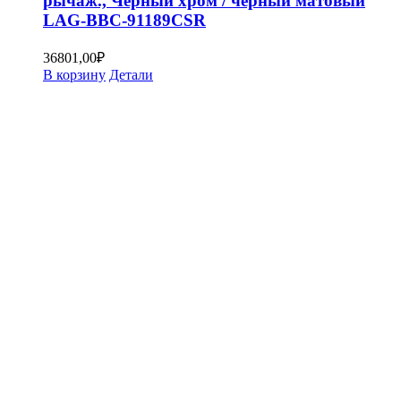
рычаж., Черный хром / черный матовый
LAG-BBC-91189CSR
36801,00
₽
В корзину
Детали