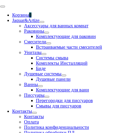
Skip
Toggle
to
Navigation
Корзина
0
content
Jaquar&Artize
Аксессуары для ванных комнат
Раковины
Комплектующие для раковин
Смесители
Встраиваемые части смесителей
Унитазы
Системы смыва
Комплекты Инсталляций
Биде
Душевые системы
Душевые панели
Ванны
Комплектующие для ванн
Писсуары
Перегородки для писсуаров
Смывы для писсуаров
Контакты
Контакты
Оплата
Политика конфиденциальности
Политика обработки ПД