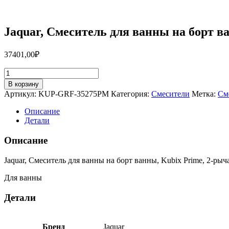
Jaquar, Смеситель для ванны на борт 
37401,00
₽
Количество
товара
В корзину
Jaquar,
Артикул:
KUP-GRF-35275PM
Категория:
Смесители
Метка:
См
Смеситель
для
Описание
ванны
Детали
на
борт
Описание
ванны,
Kubix
Jaquar, Смеситель для ванны на борт ванны, Kubix Prime, 2-рыч
Prime,
2-
Для ванны
рычаж.,
Графит
Детали
KUP-
GRF-
35275PM
Бренд
Jaquar