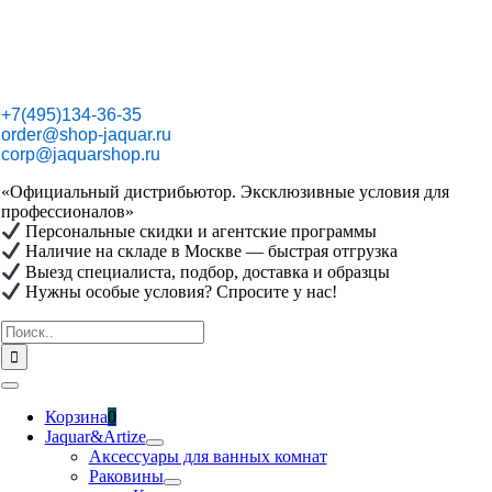
Skip
to
content
+7(495)134-36-35
order@shop-jaquar.ru
corp@jaquarshop.ru
«Официальный дистрибьютор. Эксклюзивные условия для
профессионалов»
Персональные скидки и агентские программы
Наличие на складе в Москве — быстрая отгрузка
Выезд специалиста, подбор, доставка и образцы
Нужны особые условия? Спросите у нас!
Результат
поиска:
Toggle
Navigation
Корзина
0
Jaquar&Artize
Аксессуары для ванных комнат
Раковины