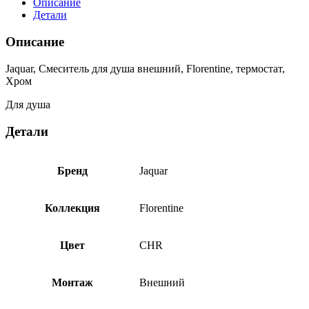
Описание
внешний,
Детали
Florentine,
термостат,
Описание
Хром
FLR-
Jaquar, Смеситель для душа внешний, Florentine, термостат,
CHR-
Хром
5653
Для душа
Детали
Бренд
Jaquar
Коллекция
Florentine
Цвет
CHR
Монтаж
Внешний