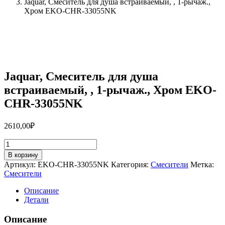
Jaquar, Смеситель для душа встраиваемый, , 1-рычаж.,
Хром EKO-CHR-33055NK
Jaquar, Смеситель для душа
встраиваемый, , 1-рычаж., Хром EKO-
CHR-33055NK
2610,00
₽
Количество
товара
В корзину
Jaquar,
Артикул:
EKO-CHR-33055NK
Категория:
Смесители
Метка:
Смеситель
Смесители
для
душа
Описание
встраиваемый,
Детали
,
1-
Описание
рычаж.,