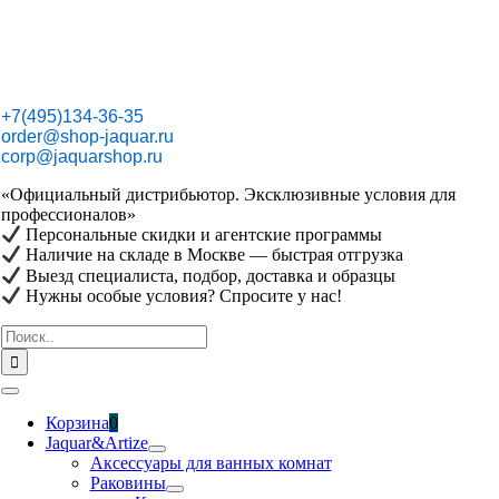
Skip
to
content
+7(495)134-36-35
order@shop-jaquar.ru
corp@jaquarshop.ru
«Официальный дистрибьютор. Эксклюзивные условия для
профессионалов»
Персональные скидки и агентские программы
Наличие на складе в Москве — быстрая отгрузка
Выезд специалиста, подбор, доставка и образцы
Нужны особые условия? Спросите у нас!
Результат
поиска:
Toggle
Navigation
Корзина
0
Jaquar&Artize
Аксессуары для ванных комнат
Раковины