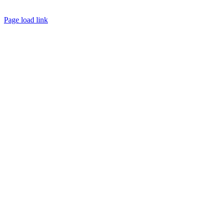
Page load link
Go
to
Top