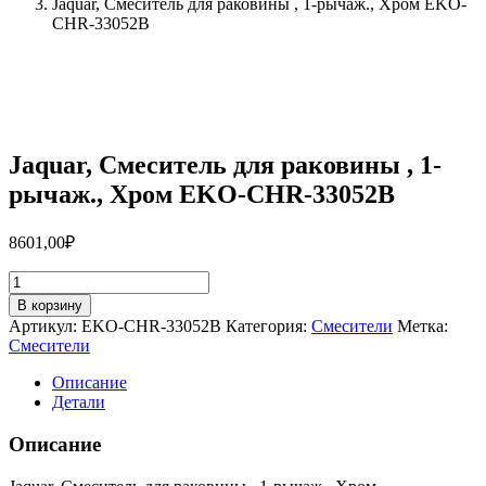
Jaquar, Смеситель для раковины , 1-рычаж., Хром EKO-
CHR-33052B
Jaquar, Смеситель для раковины , 1-
рычаж., Хром EKO-CHR-33052B
8601,00
₽
Количество
товара
В корзину
Jaquar,
Артикул:
EKO-CHR-33052B
Категория:
Смесители
Метка:
Смеситель
Смесители
для
раковины
Описание
,
Детали
1-
рычаж.,
Описание
Хром
EKO-