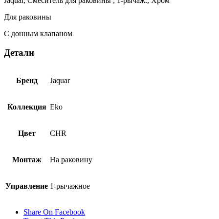
Jaquar, Смеситель для раковины , 1-рычаж., Хром
CHR-
33052B
Для раковины
С донным клапаном
Детали
Бренд
Jaquar
Коллекция
Eko
Цвет
CHR
Монтаж
На раковину
Управление
1-рычажное
Share On Facebook