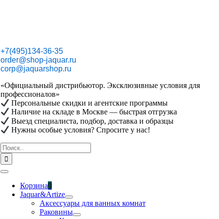
Skip
to
content
+7(495)134-36-35
order@shop-jaquar.ru
corp@jaquarshop.ru
«Официальный дистрибьютор. Эксклюзивные условия для
профессионалов»
Персональные скидки и агентские программы
Наличие на складе в Москве — быстрая отгрузка
Выезд специалиста, подбор, доставка и образцы
Нужны особые условия? Спросите у нас!
Результат
поиска:
Toggle
Navigation
Корзина
0
Jaquar&Artize
Аксессуары для ванных комнат
Раковины