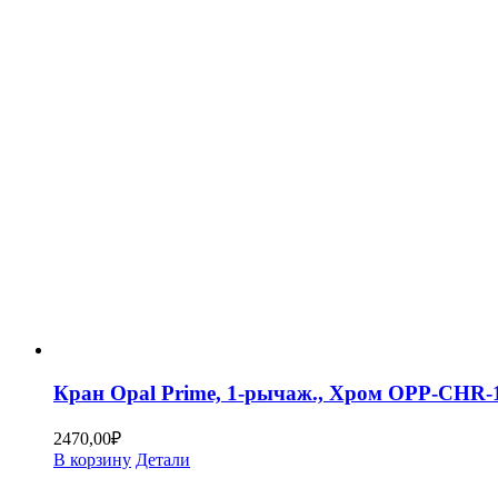
Кран Opal Prime, 1-рычаж., Хром OPP-CHR
2470,00
₽
В корзину
Детали