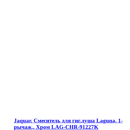
Jaquar, Смеситель для гиг.душа Laguna, 1-
рычаж., Хром LAG-CHR-91227K