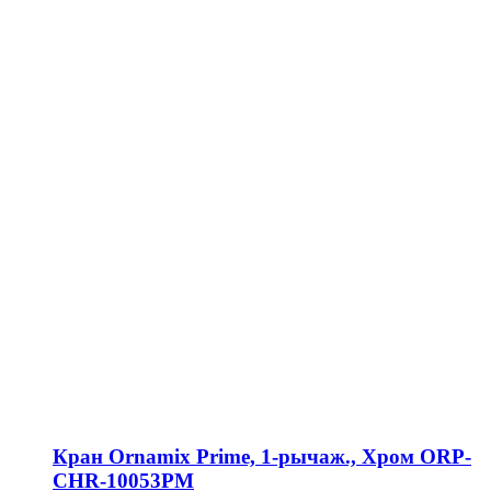
Кран Ornamix Prime, 1-рычаж., Хром ORP-
CHR-10053PM