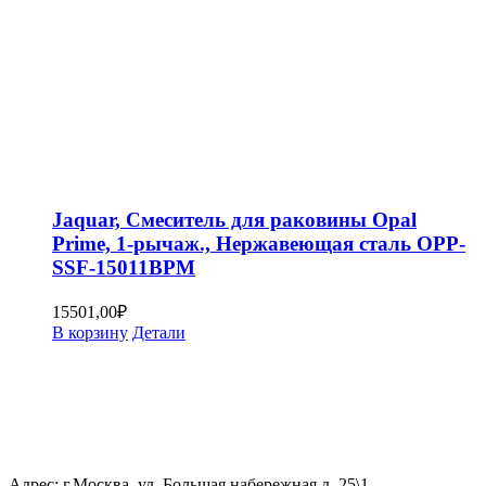
Jaquar, Смеситель для раковины Opal
Prime, 1-рычаж., Нержавеющая сталь OPP-
SSF-15011BPM
15501,00
₽
В корзину
Детали
Адрес: г.Москва, ул. Большая набережная д. 25\1