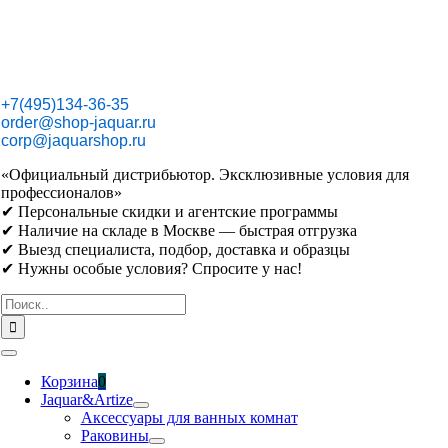
Skip
to
content
+7(495)134-36-35
order@shop-jaquar.ru
corp@jaquarshop.ru
«Официальный дистрибьютор. Эксклюзивные условия для
профессионалов»
✔ Персональные скидки и агентские программы
✔ Наличие на складе в Москве — быстрая отгрузка
✔ Выезд специалиста, подбор, доставка и образцы
✔ Нужны особые условия? Спросите у нас!
Результат
поиска:
Toggle
Navigation
Корзина
0
Jaquar&Artize
Аксессуары для ванных комнат
Раковины