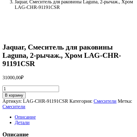
Jaquar, Смеситель для раковины Laguna, 2-рычаж., Хром
LAG-CHR-91191CSR
Jaquar, Смеситель для раковины
Laguna, 2-рычаж., Хром LAG-CHR-
91191CSR
31000,00
₽
Количество
товара
В корзину
Jaquar,
Артикул:
LAG-CHR-91191CSR
Категория:
Смесители
Метка:
Смеситель
Смесители
для
раковины
Описание
Laguna,
Детали
2-
рычаж.,
Описание