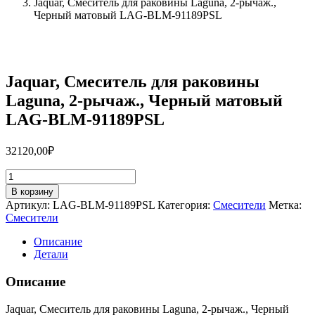
Jaquar, Смеситель для раковины Laguna, 2-рычаж.,
Черный матовый LAG-BLM-91189PSL
Jaquar, Смеситель для раковины
Laguna, 2-рычаж., Черный матовый
LAG-BLM-91189PSL
32120,00
₽
Количество
товара
В корзину
Jaquar,
Артикул:
LAG-BLM-91189PSL
Категория:
Смесители
Метка:
Смеситель
Смесители
для
раковины
Описание
Laguna,
Детали
2-
рычаж.,
Описание
Черный
матовый
Jaquar, Смеситель для раковины Laguna, 2-рычаж., Черный
LAG-