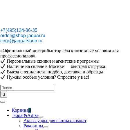
Skip
to
content
+7(495)134-36-35
order@shop-jaquar.ru
corp@jaquarshop.ru
«Официальный дистрибьютор. Эксклюзивные условия для
профессионалов»
Персональные скидки и агентские программы
Наличие на складе в Москве — быстрая отгрузка
Выезд специалиста, подбор, доставка и образцы
Нужны особые условия? Спросите у нас!
Результат
поиска:
Toggle
Navigation
Корзина
0
Jaquar&Artize
Аксессуары для ванных комнат
Раковины