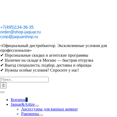
Skip
to
content
+7(495)134-36-35
order@shop-jaquar.ru
corp@jaquarshop.ru
«Официальный дистрибьютор. Эксклюзивные условия для
профессионалов»
✔ Персональные скидки и агентские программы
✔ Наличие на складе в Москве — быстрая отгрузка
✔ Выезд специалиста, подбор, доставка и образцы
✔ Нужны особые условия? Спросите у нас!
Результат
поиска:
Toggle
Navigation
Корзина
0
Jaquar&Artize
Аксессуары для ванных комнат
Раковины