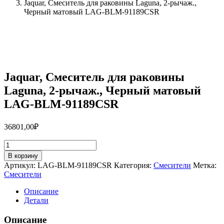
Jaquar, Смеситель для раковины Laguna, 2-рычаж.,
Черный матовый LAG-BLM-91189CSR
Jaquar, Смеситель для раковины
Laguna, 2-рычаж., Черный матовый
LAG-BLM-91189CSR
36801,00
₽
Количество
товара
В корзину
Jaquar,
Артикул:
LAG-BLM-91189CSR
Категория:
Смесители
Метка:
Смеситель
Смесители
для
раковины
Описание
Laguna,
Детали
2-
рычаж.,
Описание