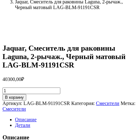
Jaquar, Смеситель для раковины Laguna, 2-рычаж.,
Черный матовый LAG-BLM-91191CSR
Jaquar, Смеситель для раковины
Laguna, 2-рычаж., Черный матовый
LAG-BLM-91191CSR
40300,00
₽
Количество
товара
В корзину
Jaquar,
Артикул:
LAG-BLM-91191CSR
Категория:
Смесители
Метка:
Смеситель
Смесители
для
раковины
Описание
Laguna,
Детали
2-
рычаж.,
Описание