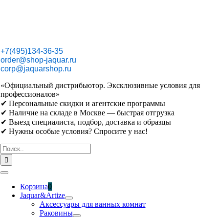
Skip
to
content
+7(495)134-36-35
order@shop-jaquar.ru
corp@jaquarshop.ru
«Официальный дистрибьютор. Эксклюзивные условия для
профессионалов»
✔ Персональные скидки и агентские программы
✔ Наличие на складе в Москве — быстрая отгрузка
✔ Выезд специалиста, подбор, доставка и образцы
✔ Нужны особые условия? Спросите у нас!
Результат
поиска:
Toggle
Navigation
Корзина
0
Jaquar&Artize
Аксессуары для ванных комнат
Раковины