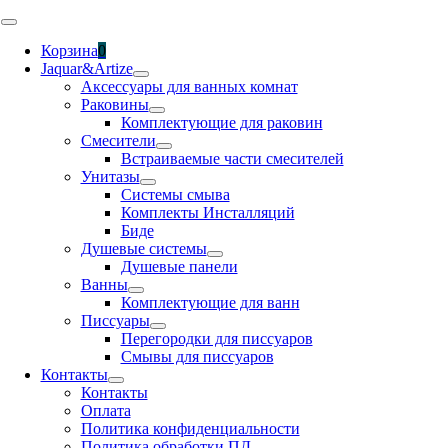
Skip
Toggle
to
Navigation
Корзина
0
content
Jaquar&Artize
Аксессуары для ванных комнат
Раковины
Комплектующие для раковин
Смесители
Встраиваемые части смесителей
Унитазы
Системы смыва
Комплекты Инсталляций
Биде
Душевые системы
Душевые панели
Ванны
Комплектующие для ванн
Писсуары
Перегородки для писсуаров
Смывы для писсуаров
Контакты
Контакты
Оплата
Политика конфиденциальности
Политика обработки ПД