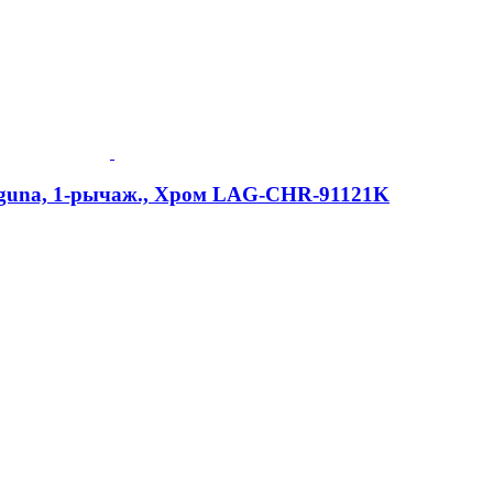
aguna, 1-рычаж., Хром LAG-CHR-91121K