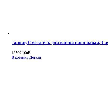
Jaquar, Смеситель для ванны напольный, L
125001,00
₽
В корзину
Детали