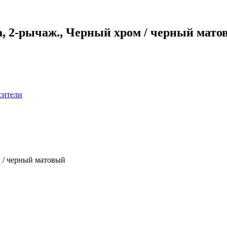
na, 2-рычаж., Черный хром / черный ма
сители
м / черный матовый