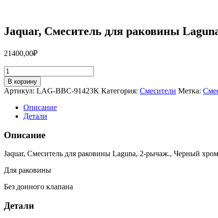
Jaquar, Смеситель для раковины Lagu
21400,00
₽
Количество
товара
В корзину
Jaquar,
Артикул:
LAG-BBC-91423K
Категория:
Смесители
Метка:
Сме
Смеситель
для
Описание
раковины
Детали
Laguna,
2-
Описание
рычаж.,
Черный
Jaquar, Смеситель для раковины Laguna, 2-рычаж., Черный хро
хром
/
Для раковины
черный
матовый
Без донного клапана
LAG-
BBC-
Детали
91423K