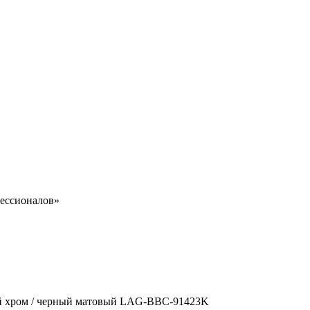
ессионалов»
ный хром / черный матовый LAG-BBC-91423K