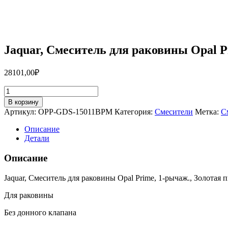
Jaquar, Смеситель для раковины Opal 
28101,00
₽
Количество
товара
В корзину
Jaquar,
Артикул:
OPP-GDS-15011BPM
Категория:
Смесители
Метка:
С
Смеситель
для
Описание
раковины
Детали
Opal
Prime,
Описание
1-
рычаж.,
Jaquar, Смеситель для раковины Opal Prime, 1-рычаж., Золотая 
Золотая
пыль
Для раковины
OPP-
GDS-
Без донного клапана
15011BPM