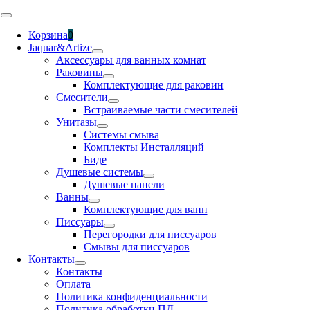
Skip
Toggle
to
Navigation
Корзина
0
content
Jaquar&Artize
Аксессуары для ванных комнат
Раковины
Комплектующие для раковин
Смесители
Встраиваемые части смесителей
Унитазы
Системы смыва
Комплекты Инсталляций
Биде
Душевые системы
Душевые панели
Ванны
Комплектующие для ванн
Писсуары
Перегородки для писсуаров
Смывы для писсуаров
Контакты
Контакты
Оплата
Политика конфиденциальности
Политика обработки ПД