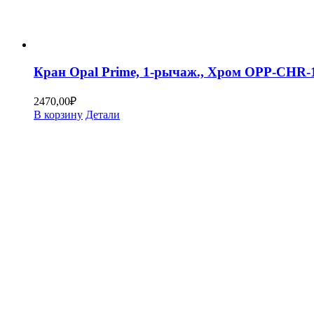
Кран Opal Prime, 1-рычаж., Хром OPP-CHR
2470,00
₽
В корзину
Детали