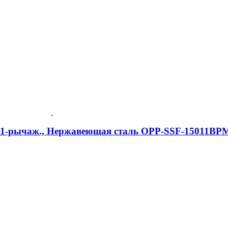
e, 1-рычаж., Нержавеющая сталь OPP-SSF-15011BP