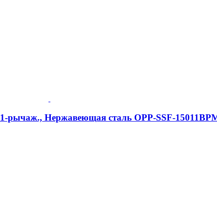
e, 1-рычаж., Нержавеющая сталь OPP-SSF-15011BP