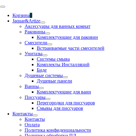
Skip
Toggle
to
Navigation
Корзина
0
content
Jaquar&Artize
Аксессуары для ванных комнат
Раковины
Комплектующие для раковин
Смесители
Встраиваемые части смесителей
Унитазы
Системы смыва
Комплекты Инсталляций
Биде
Душевые системы
Душевые панели
Ванны
Комплектующие для ванн
Писсуары
Перегородки для писсуаров
Смывы для писсуаров
Контакты
Контакты
Оплата
Политика конфиденциальности
Политика обработки ПД