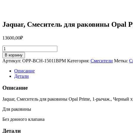
Jaquar, Смеситель для раковины Opal
13600,00
₽
Количество
товара
В корзину
Jaquar,
Артикул:
OPP-BCH-15011BPM
Категория:
Смесители
Метка:
С
Смеситель
для
Описание
раковины
Детали
Opal
Prime,
Описание
1-
рычаж.,
Jaquar, Смеситель для раковины Opal Prime, 1-рычаж., Черный 
Черный
хром
Для раковины
OPP-
BCH-
Без донного клапана
15011BPM
Детали