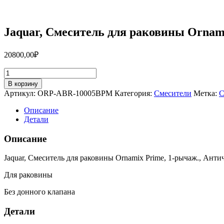
Jaquar, Смеситель для раковины Orna
20800,00
₽
Количество
товара
В корзину
Jaquar,
Артикул:
ORP-ABR-10005BPM
Категория:
Смесители
Метка:
С
Смеситель
для
Описание
раковины
Детали
Ornamix
Prime,
Описание
1-
рычаж.,
Jaquar, Смеситель для раковины Ornamix Prime, 1-рычаж., Анти
Античная
бронза
Для раковины
ORP-
ABR-
Без донного клапана
10005BPM
Детали