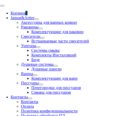
Skip
Toggle
to
Navigation
Корзина
0
content
Jaquar&Artize
Аксессуары для ванных комнат
Раковины
Комплектующие для раковин
Смесители
Встраиваемые части смесителей
Унитазы
Системы смыва
Комплекты Инсталляций
Биде
Душевые системы
Душевые панели
Ванны
Комплектующие для ванн
Писсуары
Перегородки для писсуаров
Смывы для писсуаров
Контакты
Контакты
Оплата
Политика конфиденциальности
Политика обработки ПД