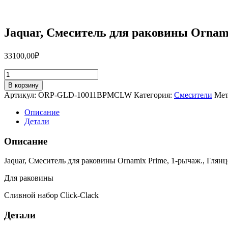
Jaquar, Смеситель для раковины Orna
33100,00
₽
Количество
товара
В корзину
Jaquar,
Артикул:
ORP-GLD-10011BPMCLW
Категория:
Смесители
Мет
Смеситель
для
Описание
раковины
Детали
Ornamix
Prime,
Описание
1-
рычаж.,
Jaquar, Смеситель для раковины Ornamix Prime, 1-рычаж., Глянц
Глянцевое
золото
Для раковины
ORP-
GLD-
Сливной набор Click-Clack
10011BPMCLW
Детали