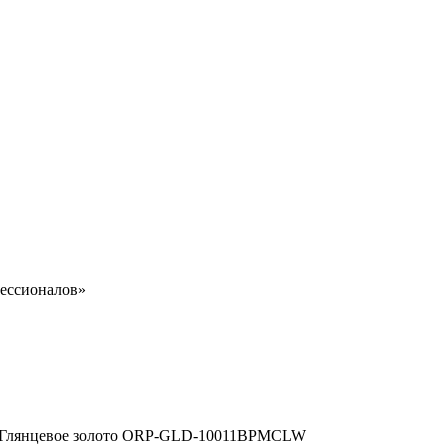
ессионалов»
ж., Глянцевое золото ORP-GLD-10011BPMCLW