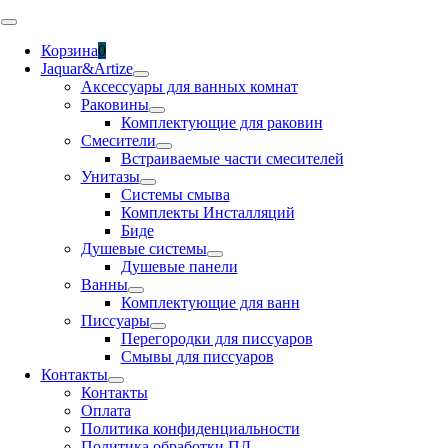
Skip
Toggle
to
Navigation
Корзина
0
content
Jaquar&Artize
Аксессуары для ванных комнат
Раковины
Комплектующие для раковин
Смесители
Встраиваемые части смесителей
Унитазы
Системы смыва
Комплекты Инсталляций
Биде
Душевые системы
Душевые панели
Ванны
Комплектующие для ванн
Писсуары
Перегородки для писсуаров
Смывы для писсуаров
Контакты
Контакты
Оплата
Политика конфиденциальности
Политика обработки ПД