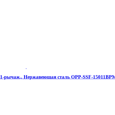
e, 1-рычаж., Нержавеющая сталь OPP-SSF-15011BP