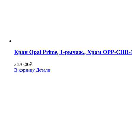
Кран Opal Prime, 1-рычаж., Хром OPP-CHR
2470,00
₽
В корзину
Детали