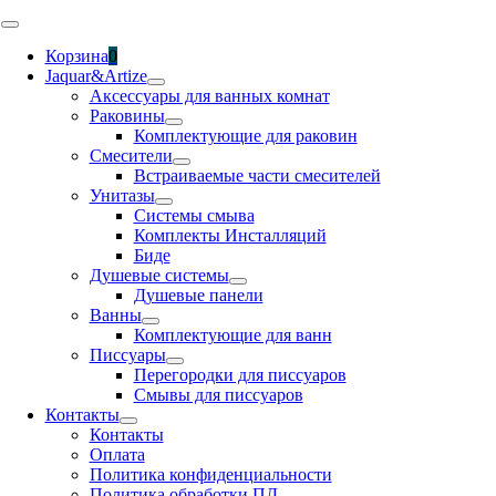
Skip
Toggle
to
Navigation
Корзина
0
content
Jaquar&Artize
Аксессуары для ванных комнат
Раковины
Комплектующие для раковин
Смесители
Встраиваемые части смесителей
Унитазы
Системы смыва
Комплекты Инсталляций
Биде
Душевые системы
Душевые панели
Ванны
Комплектующие для ванн
Писсуары
Перегородки для писсуаров
Смывы для писсуаров
Контакты
Контакты
Оплата
Политика конфиденциальности
Политика обработки ПД