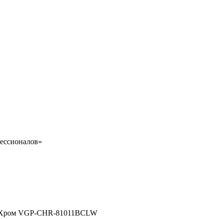
ессионалов»
аж., Хром VGP-CHR-81011BCLW