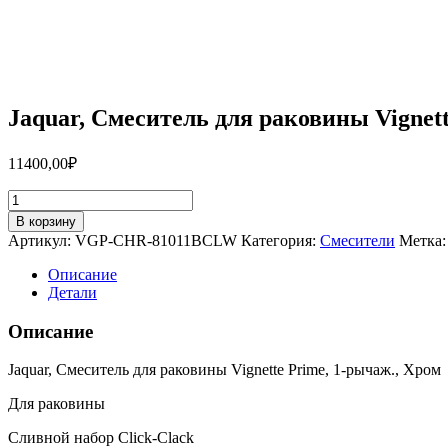
Jaquar, Смеситель для раковины Vigne
11400,00
₽
Количество
товара
В корзину
Jaquar,
Артикул:
VGP-CHR-81011BCLW
Категория:
Смесители
Метка
Смеситель
для
Описание
раковины
Детали
Vignette
Prime,
Описание
1-
рычаж.,
Jaquar, Смеситель для раковины Vignette Prime, 1-рычаж., Хром
Хром
VGP-
Для раковины
CHR-
81011BCLW
Сливной набор Click-Clack