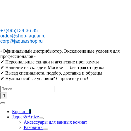
Skip
to
content
+7(495)134-36-35
order@shop-jaquar.ru
corp@jaquarshop.ru
«Официальный дистрибьютор. Эксклюзивные условия для
профессионалов»
✔ Персональные скидки и агентские программы
✔ Наличие на складе в Москве — быстрая отгрузка
✔ Выезд специалиста, подбор, доставка и образцы
✔ Нужны особые условия? Спросите у нас!
Результат
поиска:
Toggle
Navigation
Корзина
0
Jaquar&Artize
Аксессуары для ванных комнат
Раковины