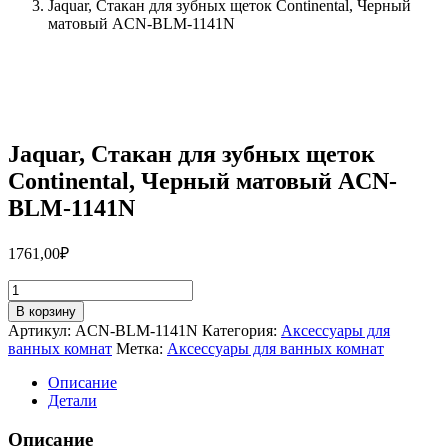
Jaquar, Стакан для зубных щеток Continental, Черный
матовый ACN-BLM-1141N
Jaquar, Стакан для зубных щеток
Continental, Черный матовый ACN-
BLM-1141N
1761,00
₽
Количество
товара
В корзину
Jaquar,
Артикул:
ACN-BLM-1141N
Категория:
Аксессуары для
Стакан
ванных комнат
Метка:
Аксессуары для ванных комнат
для
зубных
Описание
щеток
Детали
Continental,
Черный
Описание