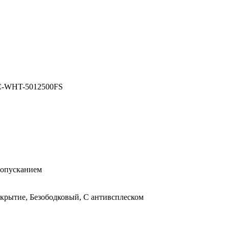
C-WHT-5012500FS
 опусканием
крытие, Безободковый, С антивсплеском