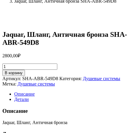
Jaquar, Шланг, Античная бронза SHA-ABR-549D8
Jaquar, Шланг, Античная бронза SHA-
ABR-549D8
2800,00
₽
Количество
товара
В корзину
Jaquar,
Артикул:
SHA-ABR-549D8
Категория:
Душевые системы
Шланг,
Метка:
Душевые системы
Античная
бронза
Описание
SHA-
Детали
ABR-
549D8
Описание
Jaquar, Шланг, Античная бронза