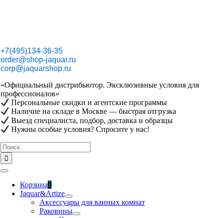
Skip
to
content
+7(495)134-36-35
order@shop-jaquar.ru
corp@jaquarshop.ru
«Официальный дистрибьютор. Эксклюзивные условия для
профессионалов»
Персональные скидки и агентские программы
Наличие на складе в Москве — быстрая отгрузка
Выезд специалиста, подбор, доставка и образцы
Нужны особые условия? Спросите у нас!
Результат
поиска:
Toggle
Navigation
Корзина
0
Jaquar&Artize
Аксессуары для ванных комнат
Раковины