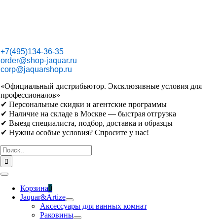
Skip
to
content
+7(495)134-36-35
order@shop-jaquar.ru
corp@jaquarshop.ru
«Официальный дистрибьютор. Эксклюзивные условия для
профессионалов»
✔ Персональные скидки и агентские программы
✔ Наличие на складе в Москве — быстрая отгрузка
✔ Выезд специалиста, подбор, доставка и образцы
✔ Нужны особые условия? Спросите у нас!
Результат
поиска:
Toggle
Navigation
Корзина
0
Jaquar&Artize
Аксессуары для ванных комнат
Раковины