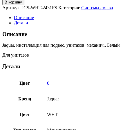
товара
В корзину
Jaquar,
Артикул:
JCS-WHT-2431FS
Категория:
Системы смыва
инсталляция
для
Описание
подвес.
Детали
унитазов,
механич.,
Описание
Белый
JCS-
Jaquar, инсталляция для подвес. унитазов, механич., Белый
WHT-
2431FS
Для унитазов
Детали
Цвет
0
Бренд
Jaquar
Цвет
WHT