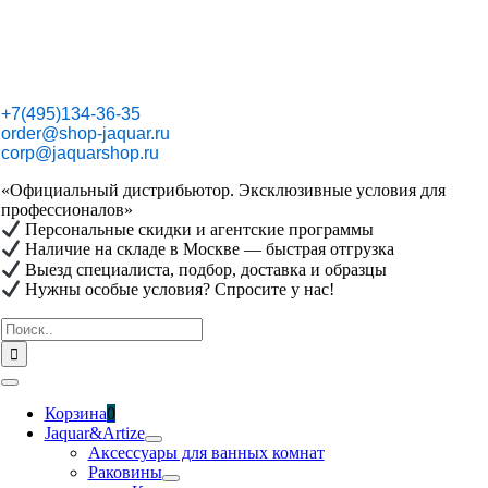
Skip
to
content
+7(495)134-36-35
order@shop-jaquar.ru
corp@jaquarshop.ru
«Официальный дистрибьютор. Эксклюзивные условия для
профессионалов»
Персональные скидки и агентские программы
Наличие на складе в Москве — быстрая отгрузка
Выезд специалиста, подбор, доставка и образцы
Нужны особые условия? Спросите у нас!
Результат
поиска:
Toggle
Navigation
Корзина
0
Jaquar&Artize
Аксессуары для ванных комнат
Раковины