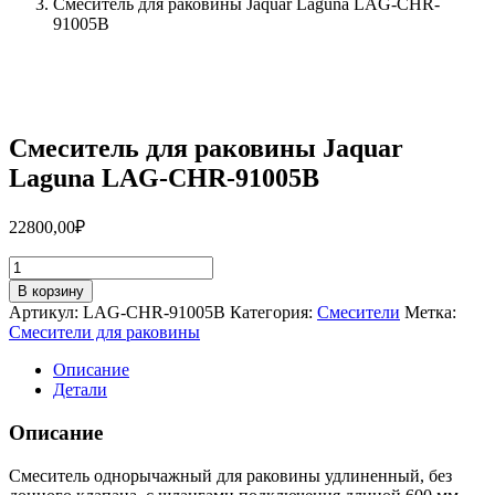
Смеситель для раковины Jaquar Laguna LAG-CHR-
91005B
Смеситель для раковины Jaquar
Laguna LAG-CHR-91005B
22800,00
₽
Количество
товара
В корзину
Смеситель
Артикул:
LAG-CHR-91005B
Категория:
Смесители
Метка:
для
Смесители для раковины
раковины
Jaquar
Описание
Laguna
Детали
LAG-
CHR-
Описание
91005B
Смеситель однорычажный для раковины удлиненный, без