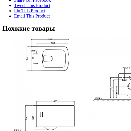
Share On Facebook
Tweet This Product
Pin This Product
Email This Product
Похожие товары