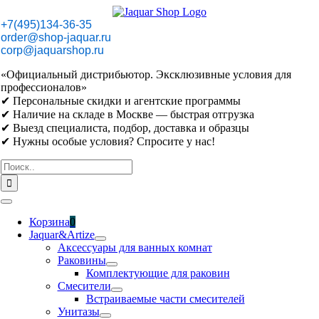
Skip
to
+7(495)134-36-35
content
order@shop-jaquar.ru
corp@jaquarshop.ru
«Официальный дистрибьютор. Эксклюзивные условия для
профессионалов»
✔ Персональные скидки и агентские программы
✔ Наличие на складе в Москве — быстрая отгрузка
✔ Выезд специалиста, подбор, доставка и образцы
✔ Нужны особые условия? Спросите у нас!
Результат
поиска:
Toggle
Navigation
Корзина
0
Jaquar&Artize
Аксессуары для ванных комнат
Раковины
Комплектующие для раковин
Смесители
Встраиваемые части смесителей
Унитазы