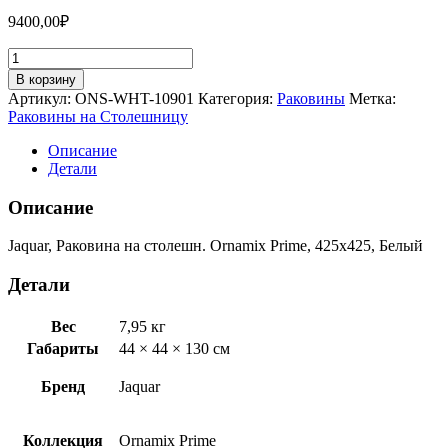
9400,00
₽
Количество
товара
В корзину
Jaquar,
Артикул:
ONS-WHT-10901
Категория:
Раковины
Метка:
Раковина
Раковины на Столешницу
на
столешн.
Описание
Ornamix
Детали
Prime,
425х425,
Описание
Белый
ONS-
Jaquar, Раковина на столешн. Ornamix Prime, 425х425, Белый
WHT-
10901
Детали
Вес
7,95 кг
Габариты
44 × 44 × 130 см
Бренд
Jaquar
Коллекция
Ornamix Prime