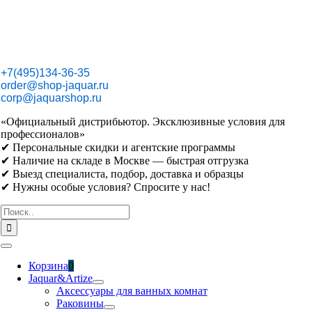
Skip
to
content
+7(495)134-36-35
order@shop-jaquar.ru
corp@jaquarshop.ru
«Официальный дистрибьютор. Эксклюзивные условия для
профессионалов»
✔ Персональные скидки и агентские программы
✔ Наличие на складе в Москве — быстрая отгрузка
✔ Выезд специалиста, подбор, доставка и образцы
✔ Нужны особые условия? Спросите у нас!
Результат
поиска:
Toggle
Navigation
Корзина
0
Jaquar&Artize
Аксессуары для ванных комнат
Раковины