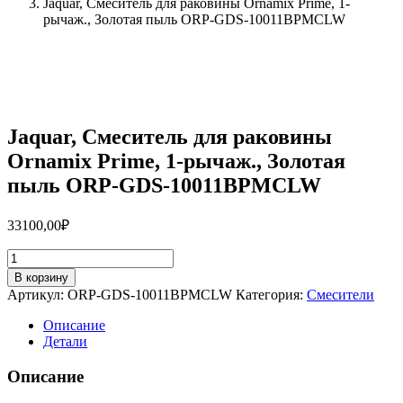
Jaquar, Смеситель для раковины Ornamix Prime, 1-
рычаж., Золотая пыль ORP-GDS-10011BPMCLW
Jaquar, Смеситель для раковины
Ornamix Prime, 1-рычаж., Золотая
пыль ORP-GDS-10011BPMCLW
33100,00
₽
Количество
товара
В корзину
Jaquar,
Артикул:
ORP-GDS-10011BPMCLW
Категория:
Смесители
Смеситель
для
Описание
раковины
Детали
Ornamix
Prime,
Описание
1-
рычаж.,