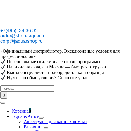
Skip
to
content
+7(495)134-36-35
order@shop-jaquar.ru
corp@jaquarshop.ru
«Официальный дистрибьютор. Эксклюзивные условия для
профессионалов»
Персональные скидки и агентские программы
Наличие на складе в Москве — быстрая отгрузка
Выезд специалиста, подбор, доставка и образцы
Нужны особые условия? Спросите у нас!
Результат
поиска:
Toggle
Navigation
Корзина
0
Jaquar&Artize
Аксессуары для ванных комнат
Раковины