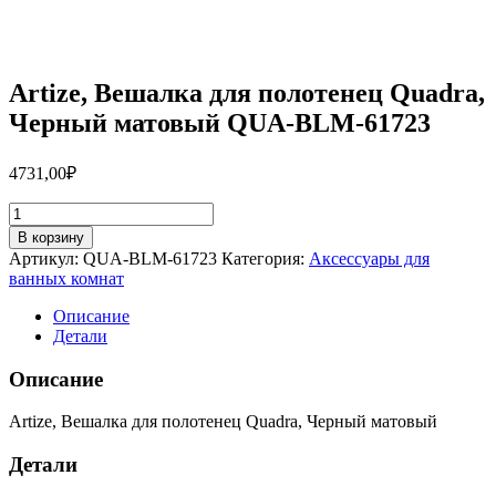
Artize, Вешалка для полотенец Quadra,
Черный матовый QUA-BLM-61723
4731,00
₽
Количество
товара
В корзину
Artize,
Артикул:
QUA-BLM-61723
Категория:
Аксессуары для
Вешалка
ванных комнат
для
полотенец
Описание
Quadra,
Детали
Черный
матовый
Описание
QUA-
BLM-
Artize, Вешалка для полотенец Quadra, Черный матовый
61723
Детали