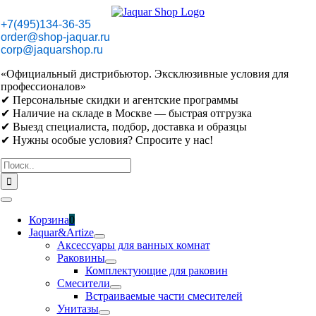
Skip
to
+7(495)134-36-35
content
order@shop-jaquar.ru
corp@jaquarshop.ru
«Официальный дистрибьютор. Эксклюзивные условия для
профессионалов»
✔ Персональные скидки и агентские программы
✔ Наличие на складе в Москве — быстрая отгрузка
✔ Выезд специалиста, подбор, доставка и образцы
✔ Нужны особые условия? Спросите у нас!
Результат
поиска:
Toggle
Navigation
Корзина
0
Jaquar&Artize
Аксессуары для ванных комнат
Раковины
Комплектующие для раковин
Смесители
Встраиваемые части смесителей
Унитазы