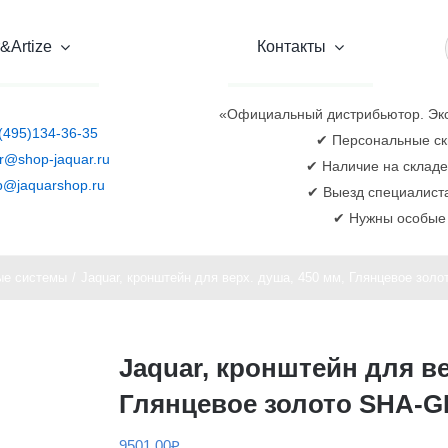
&Artize
Контакты
«Официальный дистрибьютор. Эк
(495)134-36-35
✔ Персональные ск
r@shop-jaquar.ru
✔ Наличие на складе
p@jaquarshop.ru
✔ Выезд специалиста
✔ Нужны особые 
е системы
Jaquar, кронштейн для верх. душа, 450 мм, Глянцевое зол
Jaquar, кронштейн для ве
Глянцевое золото SHA-G
9501,00
₽