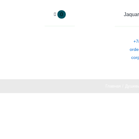
Skip
to
0
Jaquar
content
+7
orde
cor
Главная
Душевы