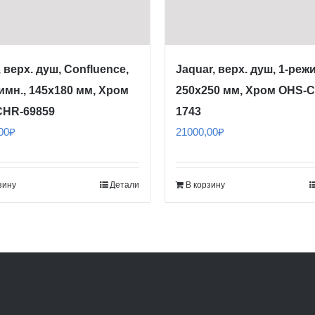
, верх. душ, Confluence,
Jaquar, верх. душ, 1-реж
имн., 145х180 мм, Хром
250х250 мм, Хром OHS-
CHR-69859
1743
00
₽
21000,00
₽
зину
Детали
В корзину