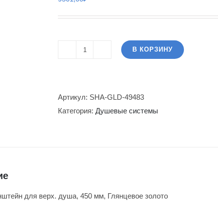
В КОРЗИНУ
Количество
товара
Jaquar,
кронштейн
Артикул:
SHA-GLD-49483
для
Категория:
Душевые системы
верх.
душа,
450
мм,
ие
Глянцевое
золото
онштейн для верх. душа, 450 мм, Глянцевое золото
SHA-