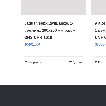
Jaquar, верх. душ, Maze, 1-
Artize
режимн., 200х200 мм, Хром
1-реж
OHS-CHR-1619
CNF-
10401,00
₽
37800,
В корзину
Детали
В кор