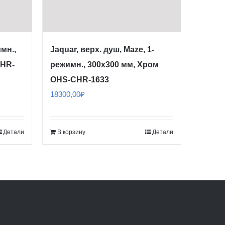
имн.,
Jaquar, верх. душ, Maze, 1-
CHR-
режимн., 300х300 мм, Хром
OHS-CHR-1633
18300,00
₽
Детали
В корзину
Детали