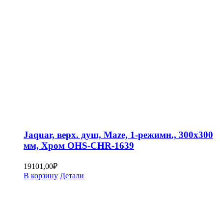
Jaquar, верх. душ, Maze, 1-режимн., 300х300
мм, Хром OHS-CHR-1639
19101,00
₽
В корзину
Детали