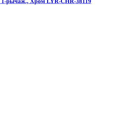
c, 1-рычаж., Хром LYR-CHR-38119