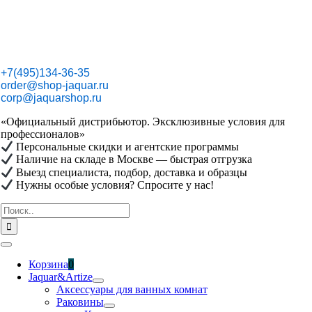
Skip
to
content
+7(495)134-36-35
order@shop-jaquar.ru
corp@jaquarshop.ru
«Официальный дистрибьютор. Эксклюзивные условия для
профессионалов»
Персональные скидки и агентские программы
Наличие на складе в Москве — быстрая отгрузка
Выезд специалиста, подбор, доставка и образцы
Нужны особые условия? Спросите у нас!
Результат
поиска:
Toggle
Navigation
Корзина
0
Jaquar&Artize
Аксессуары для ванных комнат
Раковины