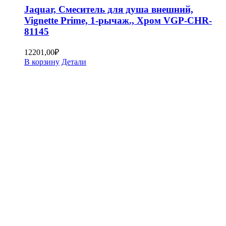
Jaquar, Смеситель для душа внешний,
Vignette Prime, 1-рычаж., Хром VGP-CHR-
81145
12201,00
₽
В корзину
Детали