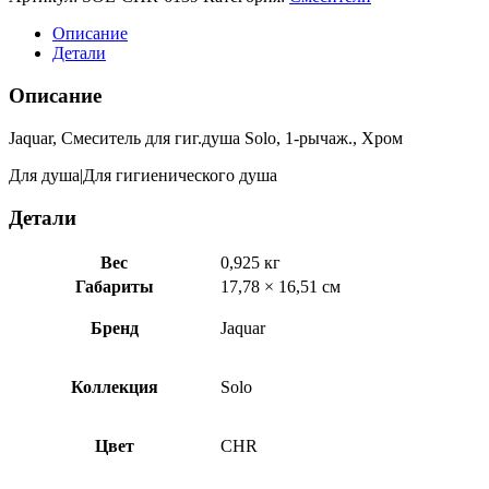
Смеситель
для
Описание
гиг.душа
Детали
Solo,
1-
Описание
рычаж.,
Хром
Jaquar, Смеситель для гиг.душа Solo, 1-рычаж., Хром
SOL-
CHR-
Для душа|Для гигиенического душа
6139
Детали
Вес
0,925 кг
Габариты
17,78 × 16,51 см
Бренд
Jaquar
Коллекция
Solo
Цвет
CHR