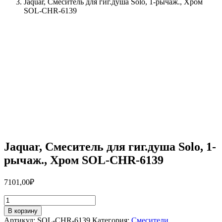
Jaquar, Смеситель для гиг.душа Solo, 1-рычаж., Хром
SOL-CHR-6139
Jaquar, Смеситель для гиг.душа Solo, 1-
рычаж., Хром SOL-CHR-6139
7101,00
₽
Количество
товара
В корзину
Jaquar,
Артикул:
SOL-CHR-6139
Категория:
Смесители