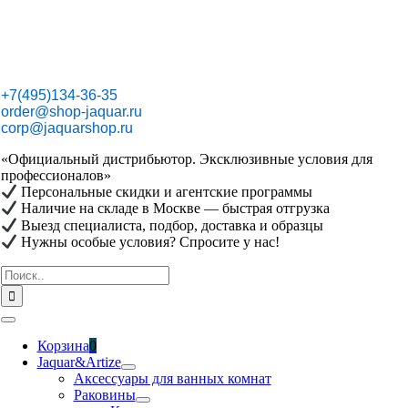
Skip
to
content
+7(495)134-36-35
order@shop-jaquar.ru
corp@jaquarshop.ru
«Официальный дистрибьютор. Эксклюзивные условия для
профессионалов»
Персональные скидки и агентские программы
Наличие на складе в Москве — быстрая отгрузка
Выезд специалиста, подбор, доставка и образцы
Нужны особые условия? Спросите у нас!
Результат
поиска:
Toggle
Navigation
Корзина
0
Jaquar&Artize
Аксессуары для ванных комнат
Раковины