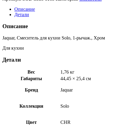
Смеситель
для
Описание
кухни
Детали
Solo,
1-
Описание
рычаж.,
Хром
Jaquar, Смеситель для кухни Solo, 1-рычаж., Хром
SOL-
CHR-
Для кухни
6165
Детали
Вес
1,76 кг
Габариты
44,45 × 25,4 см
Бренд
Jaquar
Коллекция
Solo
Цвет
CHR