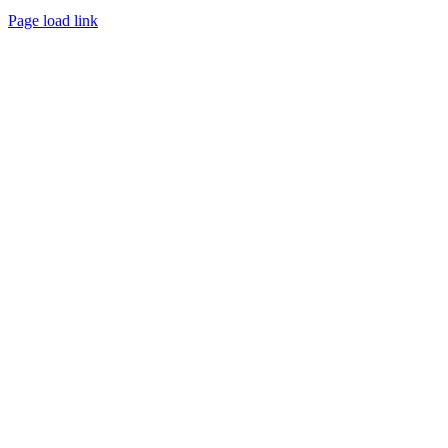
Page load link
Go
to
Top