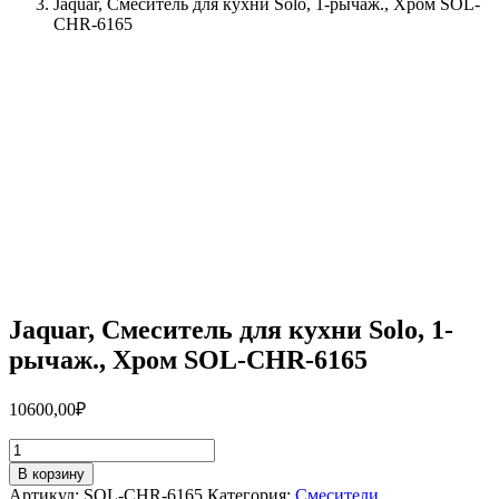
Jaquar, Смеситель для кухни Solo, 1-рычаж., Хром SOL-
CHR-6165
Jaquar, Смеситель для кухни Solo, 1-
рычаж., Хром SOL-CHR-6165
10600,00
₽
Количество
товара
В корзину
Jaquar,
Артикул:
SOL-CHR-6165
Категория:
Смесители