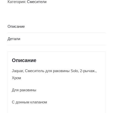
для
Категория:
Смесители
раковины
Solo,
2-
Описание
рычаж.,
Хром
Детали
SOL-
CHR-
6169B
Описание
Jaquar, Смеситель для раковины Solo, 2-рычаж.,
Хром
Для раковины
С донным клапаном